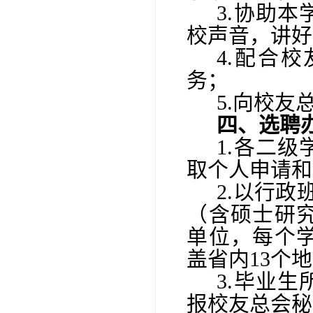
3.
协助本
校声音，讲好
4
.配合校
务；
5
.向校友
四、选聘
1.各二
取个人申请和
2.以
行政
（
含硕士研
单位，
每个
盖省内13个
3.
毕业生
报校友总会秘