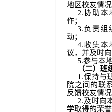
地区校友情况
2.协助
作
；
3
.负责
动；
4
.收集
议，并及时向
5.参与
（二）
班
1.保持
院之间的联
反馈校友情况
2
.及时向
学取得的荣誉