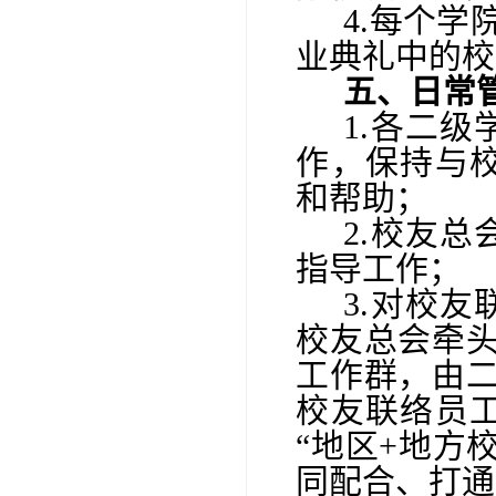
4.每个
业典礼中的校
五、
日常
1.各二
作，
保持与
和帮助；
2.
校友总
指导工作；
3.对
校友
校友总会牵
工作群，由二
校友联络员
“地区
+地方
同配合、打通