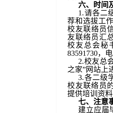
六、时间
1.请各
荐和选拔工
校友联络员
友联络员汇
校友总会秘
83591730
，电
2
.校友
总
之家
”网站上
3.各二
校友联络员
提供培训资料
七、注意
建立应届