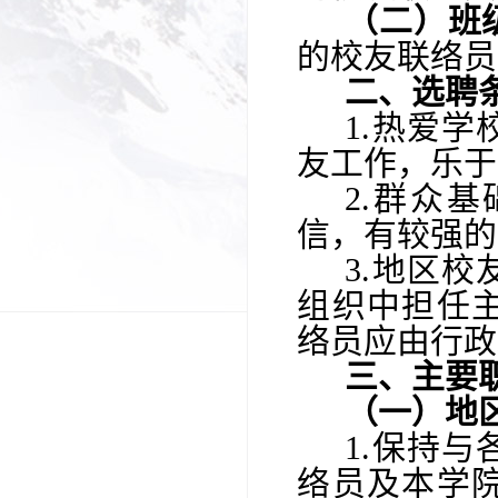
（二）班
的校友联络员
二
、
选聘
1.热爱
友工作，乐于
2.群众
信，有较强的
3
.
地区校
组织中担任
络员应由行政
三、主要
（一）地
1.保持
络员及本学